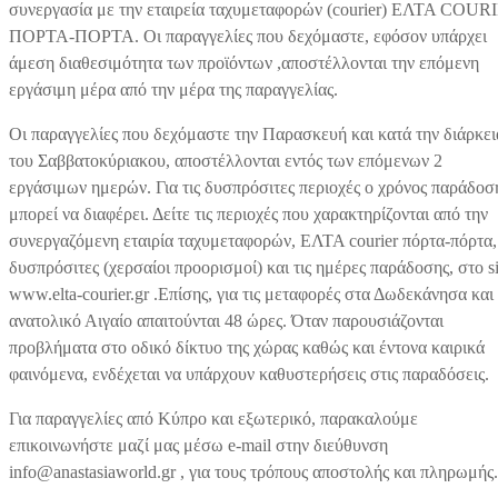
συνεργασία με την εταιρεία ταχυμεταφορών (courier) EΛΤΑ COUR
ΠΟΡΤΑ-ΠΟΡΤΑ. Οι παραγγελίες που δεχόμαστε, εφόσον υπάρχει
άμεση διαθεσιμότητα των προϊόντων ,αποστέλλονται την επόμενη
εργάσιμη μέρα από την μέρα της παραγγελίας.
Οι παραγγελίες που δεχόμαστε την Παρασκευή και κατά την διάρκει
του Σαββατοκύριακου, αποστέλλονται εντός των επόμενων 2
εργάσιμων ημερών. Για τις δυσπρόσιτες περιοχές ο χρόνος παράδοσ
μπορεί να διαφέρει. Δείτε τις περιοχές που χαρακτηρίζονται από την
συνεργαζόμενη εταιρία ταχυμεταφορών, ΕΛΤΑ courier πόρτα-πόρτα,
δυσπρόσιτες (χερσαίοι προορισμοί) και τις ημέρες παράδοσης, στο si
www.elta-courier.gr .Επίσης, για τις μεταφορές στα Δωδεκάνησα και
ανατολικό Αιγαίο απαιτούνται 48 ώρες. Όταν παρουσιάζονται
προβλήματα στο οδικό δίκτυο της χώρας καθώς και έντονα καιρικά
φαινόμενα, ενδέχεται να υπάρχουν καθυστερήσεις στις παραδόσεις.
Για παραγγελίες από Κύπρο και εξωτερικό, παρακαλούμε
επικοινωνήστε μαζί μας μέσω e-mail στην διεύθυνση
info@anastasiaworld.gr , για τους τρόπους αποστολής και πληρωμής.