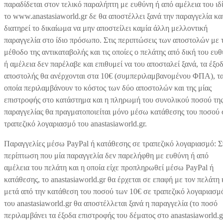
παραδίδεται στον τελικό παραλήπτη με ευθύνη ή από αμέλεια του ιδ
το www.anastasiaworld.gr δε θα αποστέλλει ξανά την παραγγελία κα
διατηρεί το δικαίωμα να μην αποστείλει καμία άλλη μελλοντική
παραγγελία στο ίδιο πρόσωπο. Στις περιπτώσεις των αποστολών με 
μέθοδο της αντικαταβολής και τις οποίες ο πελάτης από δική του ευ
ή αμέλεια δεν παρέλαβε και επιθυμεί να του αποσταλεί ξανά, τα έξο
αποστολής θα ανέρχονται στα 10€ (συμπεριλαμβανομένου ΦΠΑ), τ
οποία περιλαμβάνουν το κόστος των δύο αποστολών και της μίας
επιστροφής στο κατάστημα και η πληρωμή του συνολικού ποσού τη
παραγγελίας θα πραγματοποιείται μόνο μέσω κατάθεσης του ποσού 
τραπεζικό λογαριασμό του anastasiaworld.gr.
Παραγγελίες μέσω PayPal ή κατάθεσης σε τραπεζικό λογαριασμό: Σ
περίπτωση που μία παραγγελία δεν παρελήφθη με ευθύνη ή από
αμέλεια του πελάτη και η οποία είχε προπληρωθεί μέσω PayPal ή
κατάθεσης, το anastasiaworld.gr θα έρχεται σε επαφή με τον πελάτη 
μετά από την κατάθεση του ποσού των 10€ σε τραπεζικό λογαριασμ
του anastasiaworld.gr θα αποστέλλεται ξανά η παραγγελία (το ποσό
περιλαμβάνει τα έξοδα επιστροφής του δέματος στο anastasiaworld.g