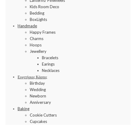
Lanterns/ Pinwheels
Kids Room Deco
Bedding
BoxLights
Handmade
Happy Frames
Charms
Hoops
Jewellery
Bracelets
Earings
Necklaces
Ευχετήριες Κάρτες
Birthday
Wedding
Newborn
Anniversary
Baking
Cookie Cutters
Cupcakes