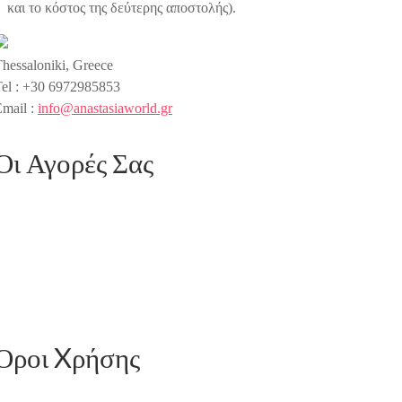
και το κόστος της δεύτερης αποστολής).
hessaloniki, Greece
Tel : +30 6972985853
mail :
info@anastasiaworld.gr
Οι Αγορές Σας
O λογαριασμός σας
o καλάθι σας
ι Παραγγελίες σας
Παρακολούθηση Παραγγελίας
Επικοινωνήστε Μαζί Μας
About Us
Όροι Xρήσης