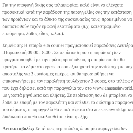
Για την αποφυγή δικής σας ταλαιπωρίας, καλό είναι να ελέγχετε
προσεκτικά κατά την παράδοση της παραγγελίας σας την κατάσταση
των προϊόντων και το άθικτο της συσκευασίας τους, προκειμένου να
διαπιστωθούν τυχόν εμφανή ελαττώματα (π.χ. κατεστραμμένο
εμπόρευμα, λάθος είδος, κ.λ.π.).
Σημείωση: Η εταιρία elta courier πραγματοποιεί παραδόσεις Δευτέρα
-Παρασκευή 09:00-18:00 . Σε περίπτωση που η παράδοση δεν
πραγματοποιηθεί με την πρώτη προσπάθεια, η εταιρία courier θα
κρατήσει το δέμα στο γραφείο που εξυπηρετεί την αντίστοιχη περιοχ
αποστολής για 3 εργάσιμες ημέρες και θα προσπαθήσει να
επικοινωνήσει με τον παραλήπτη τουλάχιστον 3 φορές, στο τηλέφω
που έχει δηλώσει κατά την παραγγελία του στο www.anastasiaworld.
με γραπτά μηνύματα και κλήσεις. Σε περίπτωση που δε μπορέσει να
έρθει σε επαφή με τον παραλήπτη και επέλθει το διάστημα παραμον
του δέματος, η παραγγελία θα επιστρέφεται στο anastasiaworld.gr κα
διαδικασία που θα ακολουθείται είναι η εξής:
Αντικαταβολές:
Σε τέτοιες περιπτώσεις όπου μία παραγγελία δεν