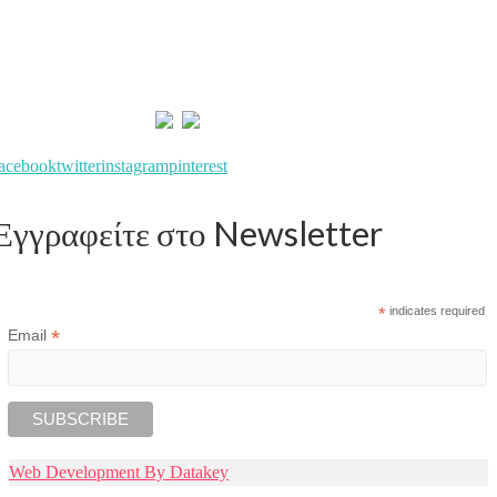
Όροι Χρήσης
Τρόποι Αποστολής
Τρόποι Πληρωμής
Ασφάλεια Συναλλαγών
Επιστροφές Προϊόντων
facebook
twitter
instagram
pinterest
Εγγραφείτε στο Newsletter
*
indicates required
*
Email
Web Development By Datakey